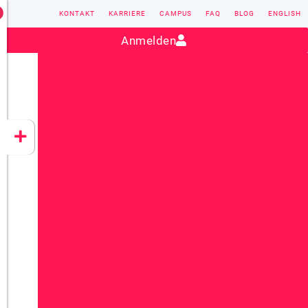
KONTAKT
KARRIERE
CAMPUS
FAQ
BLOG
ENGLISH
Kontakt:
sales@vectorsoft.de
|
+49 6104 660-0
Anmelden
VECTORSOFT
CONZEPT 16
YEET
CLOUD