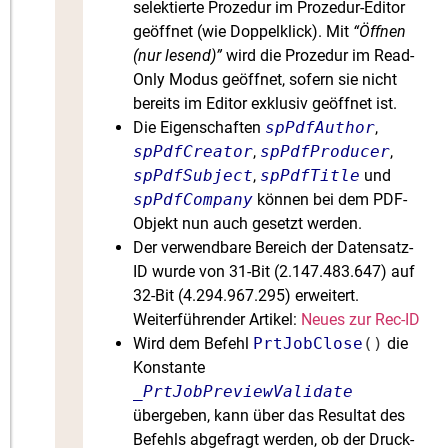
selektierte Prozedur im Prozedur-Editor
geöffnet (wie Doppelklick). Mit
“Öffnen
(nur lesend)”
wird die Prozedur im Read-
Only Modus geöffnet, sofern sie nicht
bereits im Editor exklusiv geöffnet ist.
Die Eigenschaften
spPdfAuthor
,
spPdfCreator
,
spPdfProducer
,
spPdfSubject
,
spPdfTitle
und
spPdfCompany
können bei dem PDF-
Objekt nun auch gesetzt werden.
Der verwendbare Bereich der Datensatz-
ID wurde von 31-Bit (2.147.483.647) auf
32-Bit (4.294.967.295) erweitert.
Weiterführender Artikel:
Neues zur Rec-ID
Wird dem Befehl
PrtJobClose
()
die
Konstante
_PrtJobPreviewValidate
übergeben, kann über das Resultat des
Befehls abgefragt werden, ob der Druck-