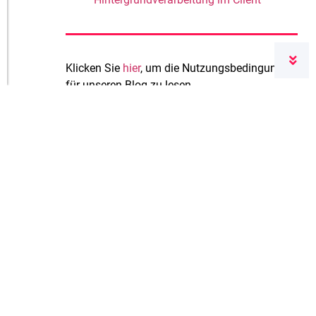
Klicken Sie
hier
, um die Nutzungsbedingungen
für unseren Blog zu lesen.
Ein Kommentar
1. Juni 2012 um 15:09 Uhr
Th.Eichele
sagt:
Immer wieder neue interessante Funktionen
Antworten
Schreiben Sie einen
Kommentar