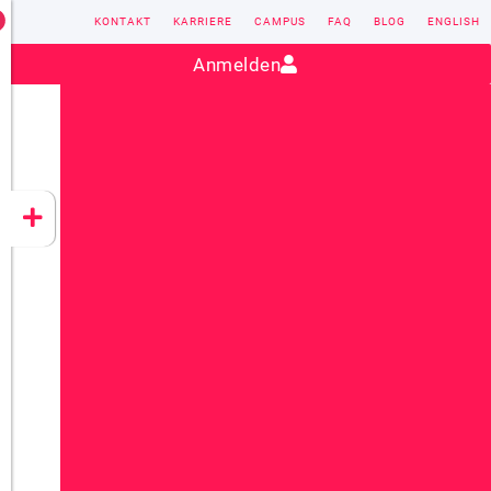
KONTAKT
KARRIERE
CAMPUS
FAQ
BLOG
ENGLISH
Kontakt:
sales@vectorsoft.de
|
+49 6104 660-0
Anmelden
VECTORSOFT
CONZEPT 16
YEET
CLOUD