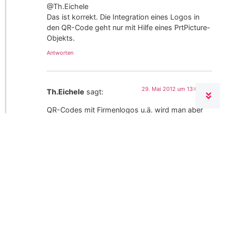
@Th.Eichele
Das ist korrekt. Die Integration eines Logos in
den QR-Code geht nur mit Hilfe eines PrtPicture-
Objekts.
Antworten
29. Mai 2012 um 13:07 Uhr
Th.Eichele
sagt:
QR-Codes mit Firmenlogos u.ä. wird man aber
wohl weiterhin nur als Bild verwenden können
Antworten
Schreiben Sie einen
Kommentar
Ihre E-Mail-Adresse wird nicht
veröffentlicht.
Erforderliche Felder sind mit