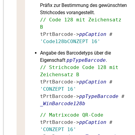
Präfix zur Bestimmung des gewünschten
Strichcodes vorangestellt.
// Code 128 mit Zeichensatz
B
tPrtBarcode->
ppCaption
#
'Code128bCONZEPT 16'
Angabe des Barcodetyps über die
Eigenschaft
ppTypeBarcode
.
// Strichcode Code 128 mit
Zeichensatz B
tPrtBarcode->
ppCaption
#
'CONZEPT 16'
tPrtBarcode->
ppTypeBarcode
#
_WinBarcode128b
// Matrixcode QR-Code
tPrtBarcode->
ppCaption
#
'CONZEPT 16'