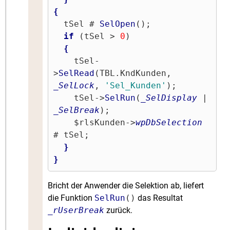
{
  tSel # 
SelOpen
();

if
 (tSel > 
0
)

{
    tSel-
>
SelRead
(TBL.KndKunden, 
_SelLock
, 
'Sel_Kunden'
);

    tSel->
SelRun
(
_SelDisplay
 | 
_SelBreak
);

    $rlsKunden->
wpDbSelection
# tSel;

}
}
Bricht der Anwender die Selektion ab, liefert
die Funktion
SelRun
()
das Resultat
_rUserBreak
zurück.