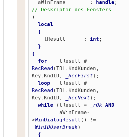
  aWinFrame        : 
handle
;     
// Deskriptor des Fensters
)

local
{
    tResult      : 
int
;

}
{
for
    tResult # 
RecRead
(TBL.KndKunden, 
Key.KndID, 
_RecFirst
);

loop
   tResult # 
RecRead
(TBL.KndKunden, 
Key.KndID, 
_RecNext
);

while
 (tResult = 
_rOk
AND
         aWinFrame-
>
WinDialogResult
() != 
_WinIDUserBreak
)

{