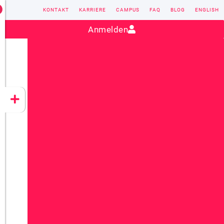
KONTAKT
KARRIERE
CAMPUS
FAQ
BLOG
ENGLISH
Kontakt:
sales@vectorsoft.de
|
+49 6104 660-0
Anmelden
VECTORSOFT
CONZEPT 16
YEET
CLOUD