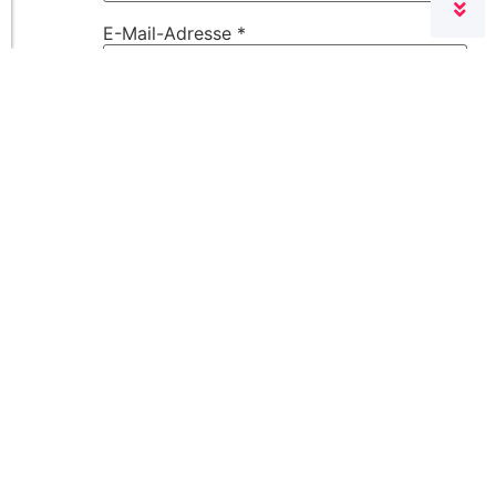
E-Mail-Adresse
*
Website
Name, E-Mail-Adresse und Website in
diesem Browser für meinen nächsten
Kommentar speichern.
What is the sum of 2 and 7? (Required)
VORHERIGER ARTIKEL
NÄCHSTER ARTIKEL