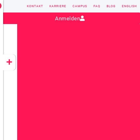
KONTAKT
KARRIERE
CAMPUS
FAQ
BLOG
ENGLISH
Kontakt:
sales@vectorsoft.de
|
+49 6104 660-0
Anmelden
VECTORSOFT
CONZEPT 16
YEET
CLOUD