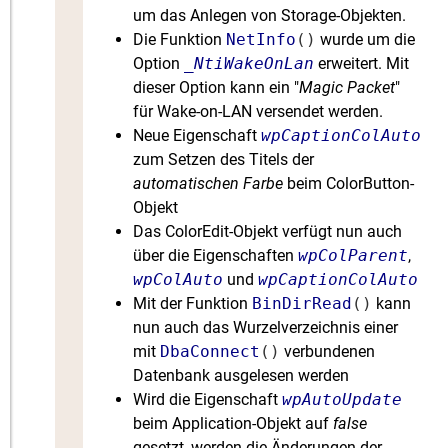
um das Anlegen von Storage-Objekten.
Die Funktion
NetInfo
()
wurde um die
Option
_NtiWakeOnLan
erweitert. Mit
dieser Option kann ein "
Magic Packet
"
für Wake-on-LAN versendet werden.
Neue Eigenschaft
wpCaptionColAuto
zum Setzen des Titels der
automatischen Farbe
beim ColorButton-
Objekt
Das ColorEdit-Objekt verfügt nun auch
über die Eigenschaften
wpColParent
,
wpColAuto
und
wpCaptionColAuto
Mit der Funktion
BinDirRead
()
kann
nun auch das Wurzelverzeichnis einer
mit
DbaConnect
()
verbundenen
Datenbank ausgelesen werden
Wird die Eigenschaft
wpAutoUpdate
beim Application-Objekt auf
false
gesetzt, werden die Änderungen der