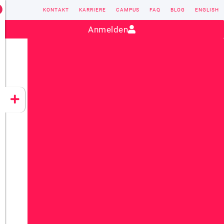
KONTAKT
KARRIERE
CAMPUS
FAQ
BLOG
ENGLISH
Kontakt:
sales@vectorsoft.de
|
+49 6104 660-0
Anmelden
VECTORSOFT
CONZEPT 16
YEET
CLOUD