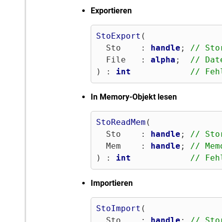
Exportieren
StoExport
(

  Sto    : 
handle
; 
// Sto
  File   : 
alpha
;  
// Dat
) : 
int
// Feh
In Memory-Objekt lesen
StoReadMem
(

  Sto    : 
handle
; 
// Sto
  Mem    : 
handle
; 
// Mem
) : 
int
// Feh
Importieren
StoImport
(

  Sto    : 
handle
; 
// Sto