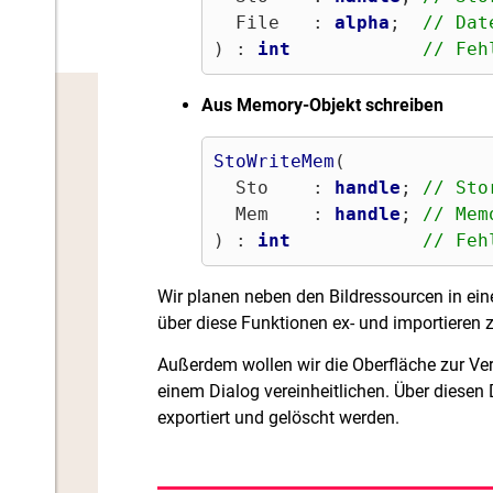
  File   : 
alpha
;  
// Dat
) : 
int
// Feh
Aus Memory-Objekt schreiben
StoWriteMem
(

  Sto    : 
handle
; 
// Sto
  Mem    : 
handle
; 
// Mem
) : 
int
// Feh
Wir planen neben den Bildressourcen in ei
über diese Funktionen ex- und importieren 
Außerdem wollen wir die Oberfläche zur Ve
einem Dialog vereinheitlichen. Über diesen
exportiert und gelöscht werden.