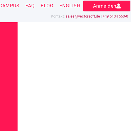
CAMPUS
FAQ
BLOG
ENGLISH
Anmelden
Kontakt:
sales@vectorsoft.de
|
+49 6104 660-0