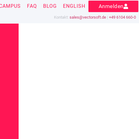
CAMPUS
FAQ
BLOG
ENGLISH
Anmelden
Kontakt:
sales@vectorsoft.de
|
+49 6104 660-0