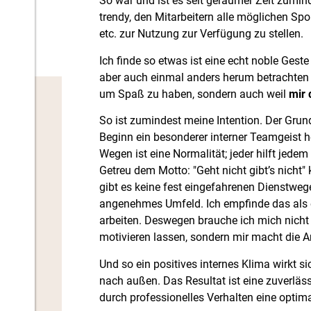
So war und ist es seit geraumer Zeit zumi
trendy, den Mitarbeitern alle möglichen Spo
etc. zur Nutzung zur Verfügung zu stellen.
Ich finde so etwas ist eine echt noble Gest
aber auch einmal anders herum betrachten – 
um Spaß zu haben, sondern auch weil
mir 
So ist zumindest meine Intention. Der Grund
Beginn ein besonderer interner Teamgeist 
Wegen ist eine Normalität; jeder hilft jede
Getreu dem Motto: "Geht nicht gibt’s nicht"
gibt es keine fest eingefahrenen Dienstwege
angenehmes Umfeld. Ich empfinde das als e
arbeiten. Deswegen brauche ich mich nicht 
motivieren lassen, sondern mir macht die A
Und so ein positives internes Klima wirkt s
nach außen. Das Resultat ist eine zuverläs
durch professionelles Verhalten eine optima