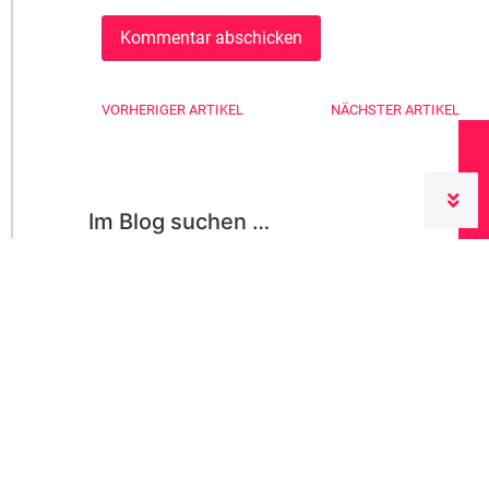
VORHERIGER ARTIKEL
NÄCHSTER ARTIKEL
Im Blog suchen …
Kategorien
Allgemein
(113)
conzept16
(425)
Für den Administrator
(105)