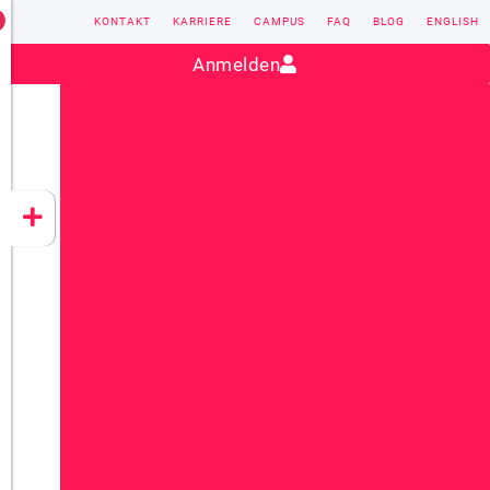
KONTAKT
KARRIERE
CAMPUS
FAQ
BLOG
ENGLISH
Kontakt:
sales@vectorsoft.de
|
+49 6104 660-0
Anmelden
VECTORSOFT
CONZEPT 16
YEET
CLOUD