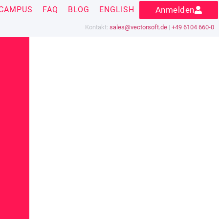
CAMPUS
FAQ
BLOG
ENGLISH
Anmelden
Kontakt:
sales@vectorsoft.de
|
+49 6104 660-0