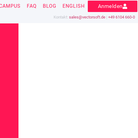
CAMPUS
FAQ
BLOG
ENGLISH
Anmelden
Kontakt:
sales@vectorsoft.de
|
+49 6104 660-0