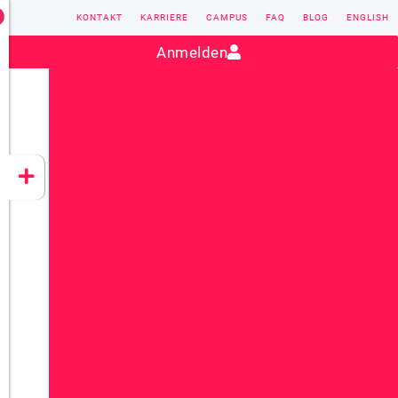
KONTAKT
KARRIERE
CAMPUS
FAQ
BLOG
ENGLISH
Kontakt:
sales@vectorsoft.de
|
+49 6104 660-0
Anmelden
VECTORSOFT
CONZEPT 16
YEET
CLOUD