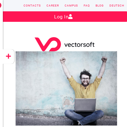
CONTACTS
CAREER
CAMPUS
FAQ
BLOG
DEUTSCH
Contact:
sales@vectorsoft.de
|
+49 6104 660-0
Log In
VECTORSOFT
CONZEPT 16
YEET
CLOUD