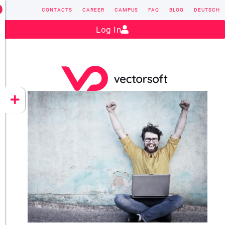
CONTACTS
CAREER
CAMPUS
FAQ
BLOG
DEUTSCH
Contact:
sales@vectorsoft.de
|
+49 6104 660-0
Log In
VECTORSOFT
CONZEPT 16
YEET
CLOUD