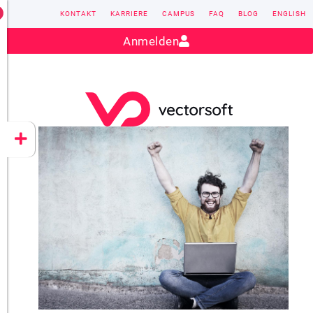
KONTAKT
KARRIERE
CAMPUS
FAQ
BLOG
ENGLISH
Kontakt:
sales@vectorsoft.de
|
+49 6104 660-0
Anmelden
VECTORSOFT
CONZEPT 16
YEET
CLOUD