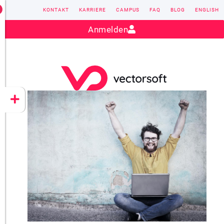
KONTAKT
KARRIERE
CAMPUS
FAQ
BLOG
ENGLISH
Kontakt:
sales@vectorsoft.de
|
+49 6104 660-0
Anmelden
VECTORSOFT
CONZEPT 16
YEET
CLOUD