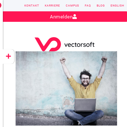
KONTAKT
KARRIERE
CAMPUS
FAQ
BLOG
ENGLISH
Kontakt:
sales@vectorsoft.de
|
+49 6104 660-0
Anmelden
VECTORSOFT
CONZEPT 16
YEET
CLOUD