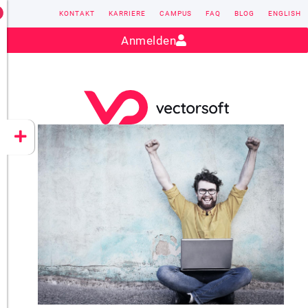
KONTAKT
KARRIERE
CAMPUS
FAQ
BLOG
ENGLISH
Kontakt:
sales@vectorsoft.de
|
+49 6104 660-0
Anmelden
VECTORSOFT
CONZEPT 16
YEET
CLOUD