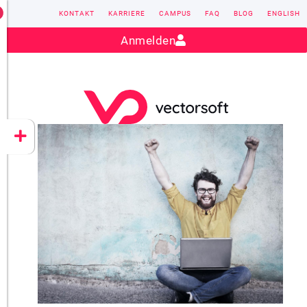
KONTAKT
KARRIERE
CAMPUS
FAQ
BLOG
ENGLISH
Kontakt:
sales@vectorsoft.de
|
+49 6104 660-0
Anmelden
VECTORSOFT
CONZEPT 16
YEET
CLOUD