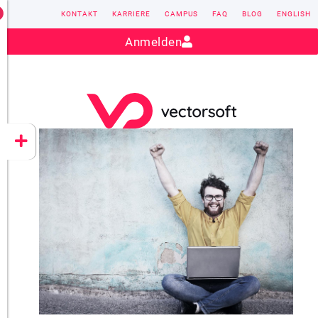
KONTAKT
KARRIERE
CAMPUS
FAQ
BLOG
ENGLISH
Kontakt:
sales@vectorsoft.de
|
+49 6104 660-0
Anmelden
VECTORSOFT
CONZEPT 16
YEET
CLOUD