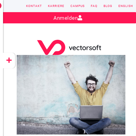
KONTAKT
KARRIERE
CAMPUS
FAQ
BLOG
ENGLISH
Kontakt:
sales@vectorsoft.de
|
+49 6104 660-0
Anmelden
VECTORSOFT
CONZEPT 16
YEET
CLOUD