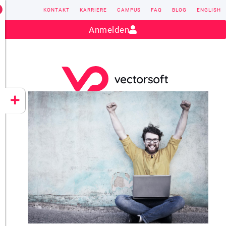
KONTAKT
KARRIERE
CAMPUS
FAQ
BLOG
ENGLISH
Kontakt:
sales@vectorsoft.de
|
+49 6104 660-0
Anmelden
VECTORSOFT
CONZEPT 16
YEET
CLOUD