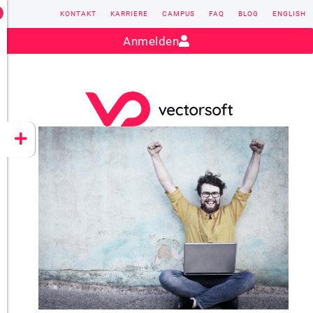
KONTAKT
KARRIERE
CAMPUS
FAQ
BLOG
ENGLISH
Kontakt:
sales@vectorsoft.de
|
+49 6104 660-0
Anmelden
VECTORSOFT
CONZEPT 16
YEET
CLOUD