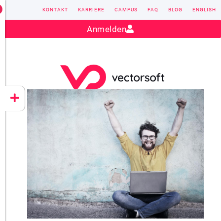
KONTAKT
KARRIERE
CAMPUS
FAQ
BLOG
ENGLISH
Kontakt:
sales@vectorsoft.de
|
+49 6104 660-0
Anmelden
VECTORSOFT
CONZEPT 16
YEET
CLOUD