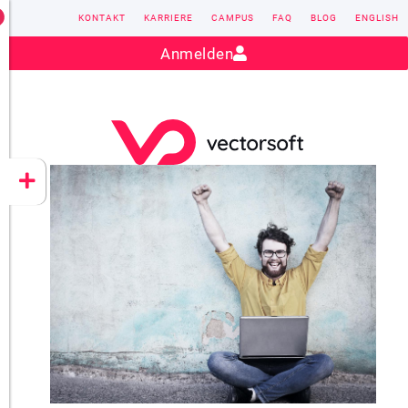
KONTAKT
KARRIERE
CAMPUS
FAQ
BLOG
ENGLISH
Kontakt:
sales@vectorsoft.de
|
+49 6104 660-0
Anmelden
VECTORSOFT
CONZEPT 16
YEET
CLOUD