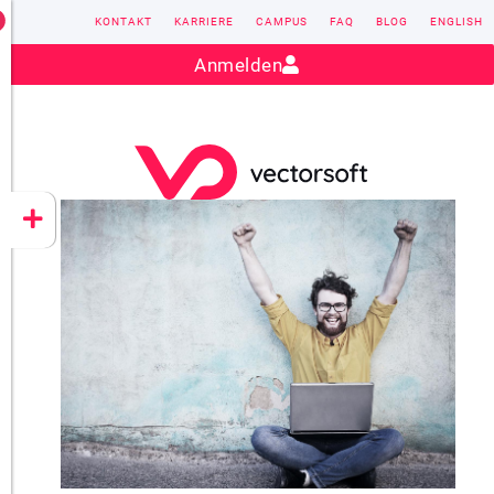
KONTAKT
KARRIERE
CAMPUS
FAQ
BLOG
ENGLISH
Kontakt:
sales@vectorsoft.de
|
+49 6104 660-0
Anmelden
VECTORSOFT
CONZEPT 16
YEET
CLOUD