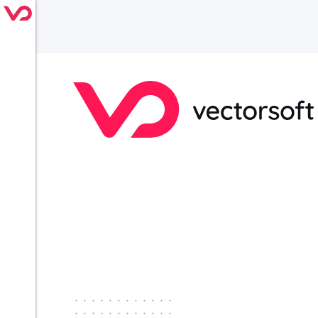
············
············