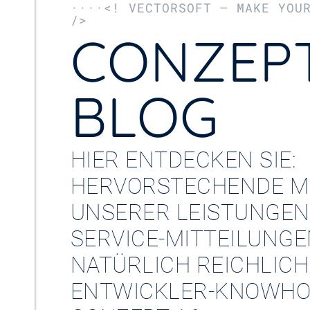
····<! VECTORSOFT – MAKE YOU
/>
CONZEPT
BLOG
HIER ENTDECKEN SIE:
HERVORSTECHENDE M
UNSERER LEISTUNGEN
SERVICE-MITTEILUNG
NATÜRLICH REICHLICH
ENTWICKLER-KNOWHO