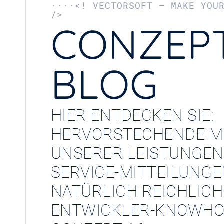
····<! VECTORSOFT – MAKE YOU
/>
CONZEPT
BLOG
HIER ENTDECKEN SIE:
HERVORSTECHENDE M
UNSERER LEISTUNGEN
SERVICE-MITTEILUNG
NATÜRLICH REICHLICH
ENTWICKLER-KNOWHO