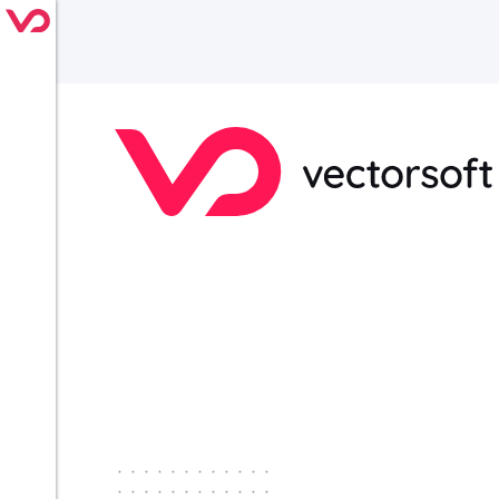
············
············