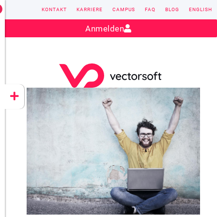
KONTAKT
KARRIERE
CAMPUS
FAQ
BLOG
ENGLISH
Kontakt:
sales@vectorsoft.de
|
+49 6104 660-0
Anmelden
VECTORSOFT
CONZEPT 16
YEET
CLOUD