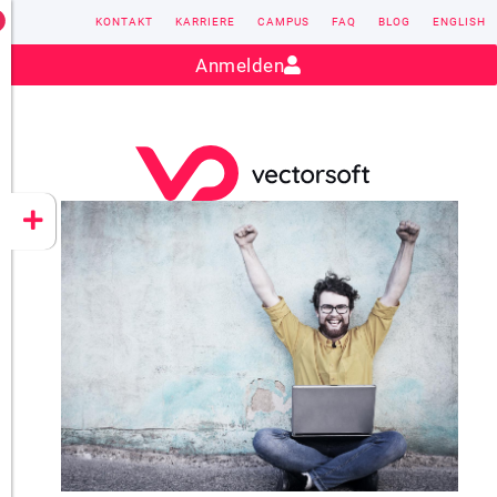
KONTAKT
KARRIERE
CAMPUS
FAQ
BLOG
ENGLISH
Kontakt:
sales@vectorsoft.de
|
+49 6104 660-0
Anmelden
VECTORSOFT
CONZEPT 16
YEET
CLOUD