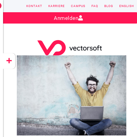
KONTAKT
KARRIERE
CAMPUS
FAQ
BLOG
ENGLISH
Kontakt:
sales@vectorsoft.de
|
+49 6104 660-0
Anmelden
VECTORSOFT
CONZEPT 16
YEET
CLOUD