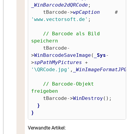
_WinBarcode2dQRCode
;

    tBarcode->
wpCaption
     # 
'www.vectorsoft.de'
;

// Barcode als Bild 
speichern
    tBarcode-
>
WinBarcodeSaveImage
(
_Sys
-
>
spPathMyPictures
 + 
'\QRCode.jpg'
,
_WinImageFormatJPG
);

// Barcode-Objekt 
freigeben
    tBarcode->
WinDestroy
();

}
}
Verwandte Artikel: