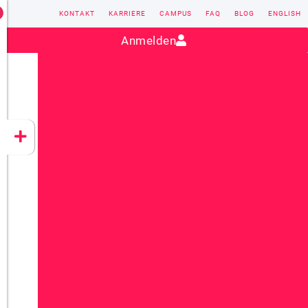
KONTAKT
KARRIERE
CAMPUS
FAQ
BLOG
ENGLISH
Kontakt:
sales@vectorsoft.de
|
+49 6104 660-0
Anmelden
VECTORSOFT
CONZEPT 16
YEET
CLOUD