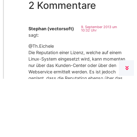
2 Kommentare
9. September 2013 um
Stephan (vectorsoft)
10:32 Uhr
sagt:
@Th.Eichele
Die Reputation einer Lizenz, welche auf einem
Linux-System eingesetzt wird, kann momentan
nur über das Kunden-Center oder über den
Webservice ermittelt werden. Es ist jedoch
geplant, dass die Reputation ebenso über das
Script-Utility abgefragt werden kann.
Antworten
6. September 2013 um 16:35 Uhr
Th.Eichele
sagt:
Kann die Reputation eines Linux-Servers nur über
das Kundencenter ermittelt werden, oder gibt es