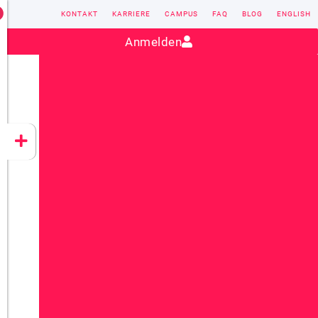
KONTAKT
KARRIERE
CAMPUS
FAQ
BLOG
ENGLISH
Kontakt:
sales@vectorsoft.de
|
+49 6104 660-0
Anmelden
VECTORSOFT
CONZEPT 16
YEET
CLOUD