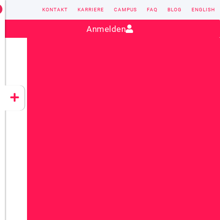
KONTAKT
KARRIERE
CAMPUS
FAQ
BLOG
ENGLISH
Kontakt:
sales@vectorsoft.de
|
+49 6104 660-0
Anmelden
VECTORSOFT
CONZEPT 16
YEET
CLOUD