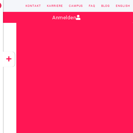
KONTAKT
KARRIERE
CAMPUS
FAQ
BLOG
ENGLISH
Kontakt:
sales@vectorsoft.de
|
+49 6104 660-0
Anmelden
VECTORSOFT
CONZEPT 16
YEET
CLOUD