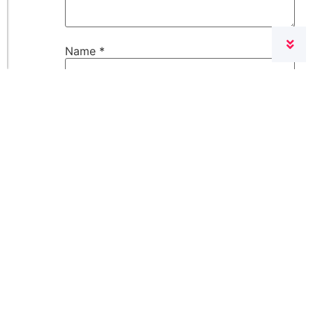
Name
*
E-Mail-Adresse
*
Website
Name, E-Mail-Adresse und Website in
diesem Browser für meinen nächsten
Kommentar speichern.
What is the sum of 2 and 7? (Required)