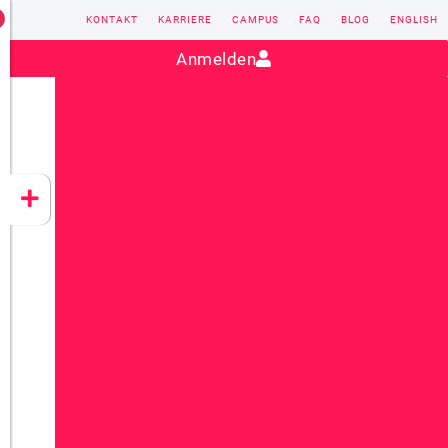
KONTAKT
KARRIERE
CAMPUS
FAQ
BLOG
ENGLISH
Kontakt:
sales@vectorsoft.de
|
+49 6104 660-0
Anmelden
VECTORSOFT
CONZEPT 16
YEET
CLOUD