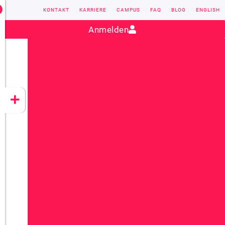
KONTAKT
KARRIERE
CAMPUS
FAQ
BLOG
ENGLISH
Kontakt:
sales@vectorsoft.de
|
+49 6104 660-0
Anmelden
VECTORSOFT
CONZEPT 16
YEET
CLOUD