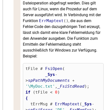
Dateioperation abgefragt werden. Dies gilt
auch für Linux, wenn die Prozedur auf dem
Server ausgeführt wird. In Verbindung mit der
Funktion
ErrMaptext
()
, die aus dem
Fehler-Code den dazugehörigen Text erzeugt,
lässt sich damit eine klare Fehlermeldung für
den Anwender ausgeben. Die Funktion zum
Ermitteln der Fehlermeldung steht
ausschließlich für Windows zur Verfügung.
Beispiel:
tFile # 
FsiOpen
(

_Sys
-
>
spPathMyDocuments
 + 
'\MyDoc.txt'
,
_FsiStdRead
if
 (tFile < 
0
{
  tErrMsg # 
ErrMaptext
(
_Sys
-
>
spFsiError
,
'DE'
,
_ErrMapSys
);
