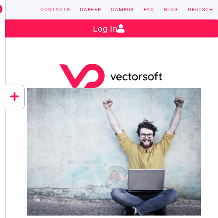
CONTACTS
CAREER
CAMPUS
FAQ
BLOG
DEUTSCH
Contact:
sales@vectorsoft.de
|
+49 6104 660-0
Log In
VECTORSOFT
CONZEPT 16
YEET
CLOUD