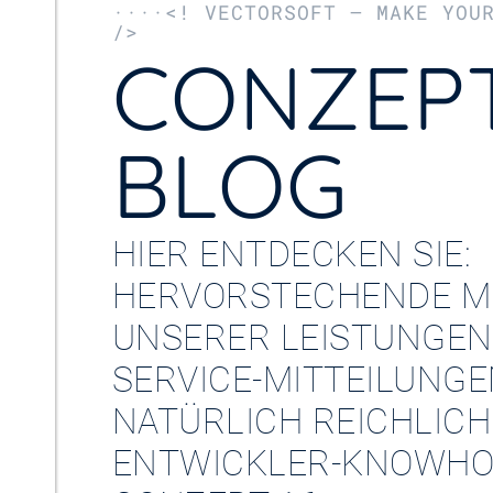
····<! VECTORSOFT – MAKE YOU
/>
CONZEPT
BLOG
HIER ENTDECKEN SIE:
HERVORSTECHENDE M
UNSERER LEISTUNGEN
SERVICE-MITTEILUNG
NATÜRLICH REICHLICH
ENTWICKLER-KNOWHO