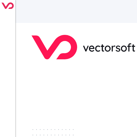
············
············