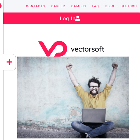
CONTACTS
CAREER
CAMPUS
FAQ
BLOG
DEUTSCH
Contact:
sales@vectorsoft.de
|
+49 6104 660-0
Log In
VECTORSOFT
CONZEPT 16
YEET
CLOUD