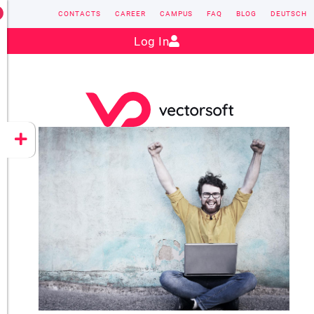
CONTACTS
CAREER
CAMPUS
FAQ
BLOG
DEUTSCH
Contact:
sales@vectorsoft.de
|
+49 6104 660-0
Log In
VECTORSOFT
CONZEPT 16
YEET
CLOUD