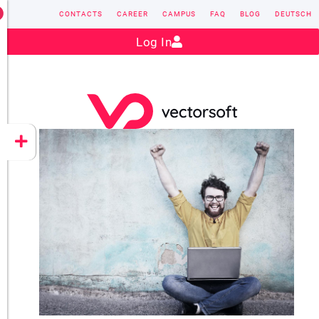
CONTACTS
CAREER
CAMPUS
FAQ
BLOG
DEUTSCH
Contact:
sales@vectorsoft.de
|
+49 6104 660-0
Log In
VECTORSOFT
CONZEPT 16
YEET
CLOUD