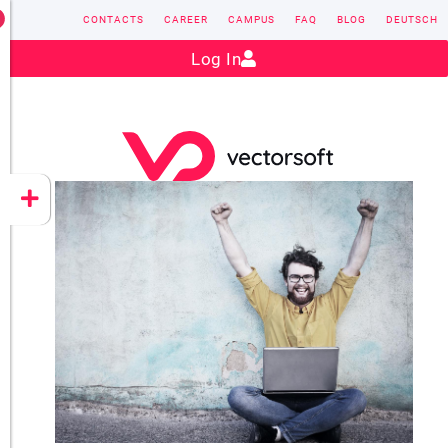
CONTACTS
CAREER
CAMPUS
FAQ
BLOG
DEUTSCH
Contact:
sales@vectorsoft.de
|
+49 6104 660-0
Log In
VECTORSOFT
CONZEPT 16
YEET
CLOUD