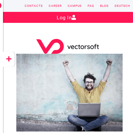
CONTACTS
CAREER
CAMPUS
FAQ
BLOG
DEUTSCH
Contact:
sales@vectorsoft.de
|
+49 6104 660-0
Log In
VECTORSOFT
CONZEPT 16
YEET
CLOUD