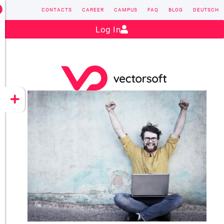
CONTACTS
CAREER
CAMPUS
FAQ
BLOG
DEUTSCH
Contact:
sales@vectorsoft.de
|
+49 6104 660-0
Log In
VECTORSOFT
CONZEPT 16
YEET
CLOUD