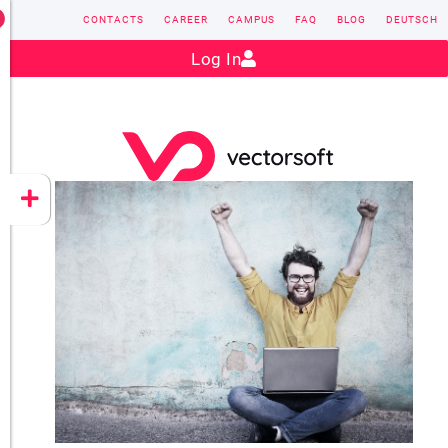
CONTACTS
CAREER
CAMPUS
FAQ
BLOG
DEUTSCH
Contact:
sales@vectorsoft.de
|
+49 6104 660-0
Log In
VECTORSOFT
CONZEPT 16
YEET
CLOUD