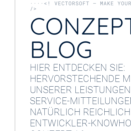
····<! VECTORSOFT – MAKE YOU
/>
CONZEPT
BLOG
HIER ENTDECKEN SIE:
HERVORSTECHENDE M
UNSERER LEISTUNGEN
SERVICE-MITTEILUNG
NATÜRLICH REICHLICH
ENTWICKLER-KNOWHO