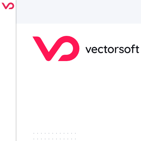
············
············