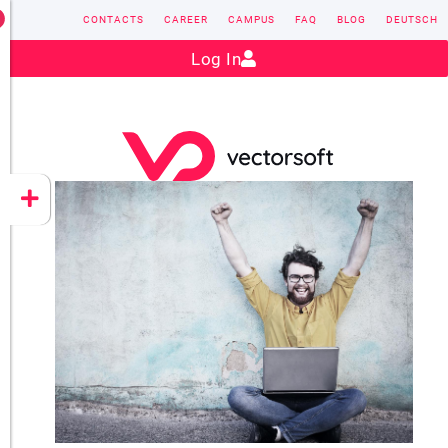
CONTACTS
CAREER
CAMPUS
FAQ
BLOG
DEUTSCH
Contact:
sales@vectorsoft.de
|
+49 6104 660-0
Log In
VECTORSOFT
CONZEPT 16
YEET
CLOUD