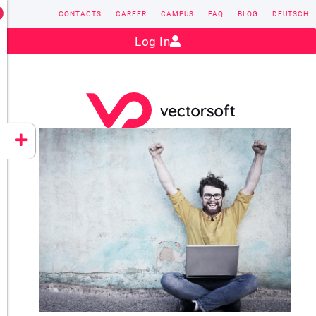
CONTACTS
CAREER
CAMPUS
FAQ
BLOG
DEUTSCH
Contact:
sales@vectorsoft.de
|
+49 6104 660-0
Log In
VECTORSOFT
CONZEPT 16
YEET
CLOUD