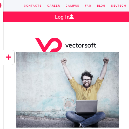
CONTACTS
CAREER
CAMPUS
FAQ
BLOG
DEUTSCH
Contact:
sales@vectorsoft.de
|
+49 6104 660-0
Log In
VECTORSOFT
CONZEPT 16
YEET
CLOUD