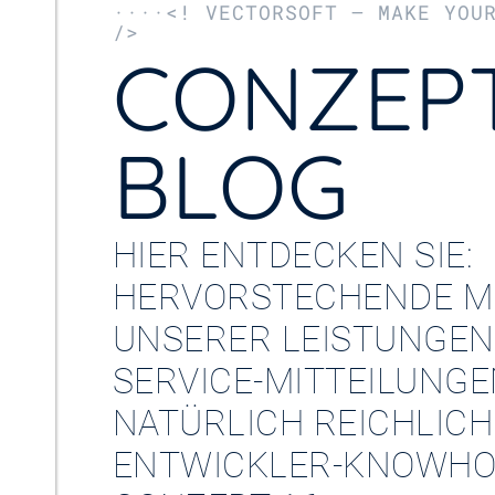
····<! VECTORSOFT – MAKE YOU
/>
CONZEPT
BLOG
HIER ENTDECKEN SIE:
HERVORSTECHENDE M
UNSERER LEISTUNGEN
SERVICE-MITTEILUNG
NATÜRLICH REICHLICH
ENTWICKLER-KNOWHO