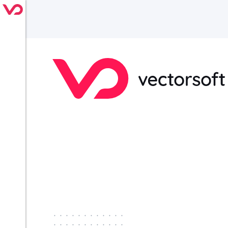
············
············